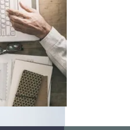
CONSULTORÍA J
ASESORAMIENT
PÚBLICO Y CO
DERECHO CORP
NUEVAS TENDE
TRANSPARENCI