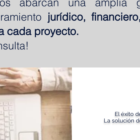
cios abarcan una amplia
oramiento
jurídico, financier
l a cada proyecto.
sulta!
El éxito 
La solución 