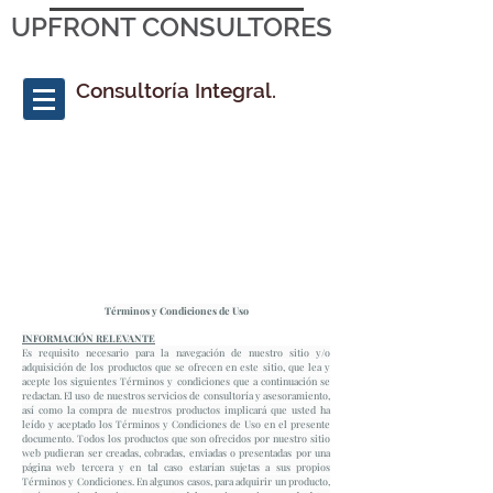
UPFRONT CONSULTORES
Consultoría Integral.
Términos y Condiciones de Uso
INFORMACIÓN RELEVANTE
Es requisito necesario para la navegación de nuestro sitio y/o
adquisición de los productos que se ofrecen en este sitio, que lea y
acepte los siguientes Términos y condiciones que a continuación se
redactan. El uso de nuestros servicios de consultoría y asesoramiento,
así como la compra de nuestros productos implicará que usted ha
leído y aceptado los Términos y Condiciones de Uso en el presente
documento. Todos los productos que son ofrecidos por nuestro sitio
web pudieran ser creadas, cobradas, enviadas o presentadas por una
página web tercera y en tal caso estarían sujetas a sus propios
Términos y Condiciones. En algunos casos, para adquirir un producto,