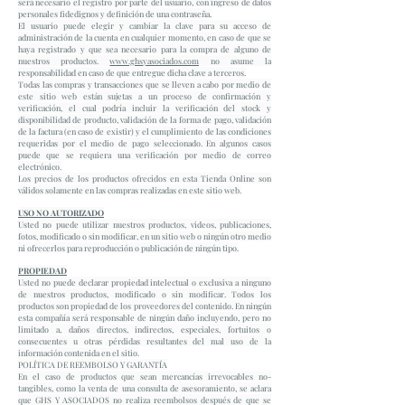
será necesario el registro por parte del usuario, con ingreso de datos
personales fidedignos y definición de una contraseña.
El usuario puede elegir y cambiar la clave para su acceso de
administración de la cuenta en cualquier momento, en caso de que se
haya registrado y que sea necesario para la compra de alguno de
nuestros productos.
www.ghsyasociados.com
no asume la
responsabilidad en caso de que entregue dicha clave a terceros.
Todas las compras y transacciones que se lleven a cabo por medio de
este sitio web están sujetas a un proceso de confirmación y
verificación, el cual podría incluir la verificación del stock y
disponibilidad de producto, validación de la forma de pago, validación
de la factura (en caso de existir) y el cumplimiento de las condiciones
requeridas por el medio de pago seleccionado. En algunos casos
puede que se requiera una verificación por medio de correo
electrónico.
Los precios de los productos ofrecidos en esta Tienda Online son
válidos solamente en las compras realizadas en este sitio web.
USO NO AUTORIZADO
Usted no puede utilizar nuestros productos, videos, publicaciones,
fotos, modificado o sin modificar, en un sitio web o ningún otro medio
ni ofrecerlos para reproducción o publicación de ningún tipo.
PROPIEDAD
Usted no puede declarar propiedad intelectual o exclusiva a ninguno
de nuestros productos, modificado o sin modificar. Todos los
productos son propiedad de los proveedores del contenido. En ningún
esta compañía será responsable de ningún daño incluyendo, pero no
limitado a, daños directos, indirectos, especiales, fortuitos o
consecuentes u otras pérdidas resultantes del mal uso de la
información contenida en el sitio.
POLÍTICA DE REEMBOLSO Y GARANTÍA
En el caso de productos que sean mercancías irrevocables no-
tangibles, como la venta de una consulta de asesoramiento, se aclara
que GHS Y ASOCIADOS no realiza reembolsos después de que se